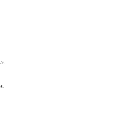
es.
s.