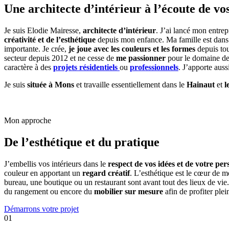
Une architecte d’intérieur à l’écoute de vo
Je suis Elodie Mairesse,
architecte d’intérieur
. J’ai lancé mon entre
créativité et de l’esthétique
depuis mon enfance. Ma famille est dans
importante. Je crée,
je joue avec les couleurs et les formes
depuis tou
secteur depuis 2012 et ne cesse de
me passionner
pour le domaine de 
caractère à des
projets résidentiels
ou
professionnels
. J’apporte aus
Je suis
située à Mons
et travaille essentiellement dans le
Hainaut
et
l
Mon approche
De l’esthétique et du pratique
J’embellis vos intérieurs dans le
respect de vos idées et de votre per
couleur en apportant un
regard créatif
. L’esthétique est le cœur de 
bureau, une boutique ou un restaurant sont avant tout des lieux de vi
du rangement ou encore du
mobilier sur mesure
afin de profiter
plei
Démarrons votre projet
01