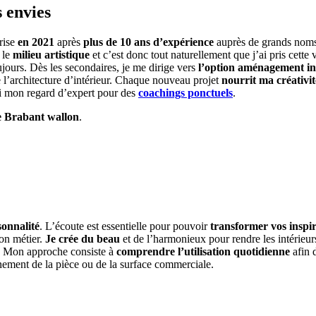
s envies
prise
en 2021
après
plus de 10 ans d’expérience
auprès de grands noms 
 le
milieu artistique
et c’est donc tout naturellement que j’ai pris cette
jours. Dès les secondaires, je me dirige vers
l’option aménagement in
l’architecture d’intérieur. Chaque nouveau projet
nourrit ma créativit
si mon regard d’expert pour des
coachings ponctuels
.
e Brabant wallon
.
sonnalité
. L’écoute est essentielle pour pouvoir
transformer vos inspi
mon métier.
Je crée du beau
et de l’harmonieux pour rendre les intérieu
e. Mon approche consiste à
comprendre l’utilisation quotidienne
afin 
nement
de la pièce ou de la surface commerciale.