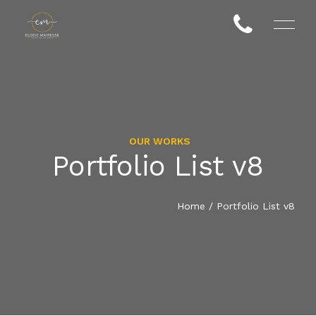
OUR WORKS
Portfolio List v8
RÉSIDENTIELS
ACCUEIL
PROFESSIONNELS
Home
/
Portfolio List v8
QUI SUIS-JE?
PROJETS
COACHING INTÉRIEUR